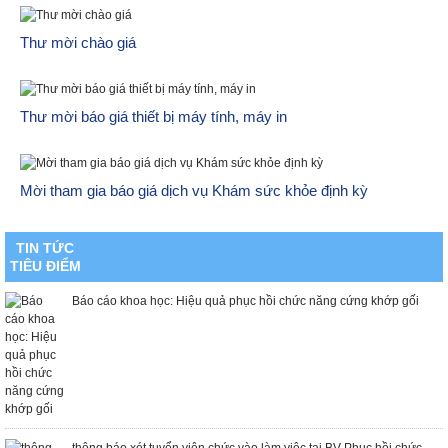
Thư mời chào giá
Thư mời báo giá thiết bị máy tính, máy in
Mời tham gia báo giá dịch vụ Khám sức khỏe định kỳ
«
1
2
3
4
5
6
7
8
9
10
»
TIN TỨC
TIÊU ĐIỂM
Báo cáo khoa học: Hiệu quả phục hồi chức năng cứng khớp gối
thông báo xét tuyển viên chức vào làm việc tại BV Phục hồi chức