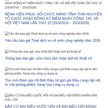
BỆNH VIỆN PHỤC HỒI CHỨC NĂNG TỈNH THÁI NGUYÊN
TỔ CHỨC HOẠT ĐỘNG KỶ NIỆM NGÀY CÔNG TÁC XÃ
HỘI VIỆT NAM LẦN THỨ 10 (25/3/2016 – 25/3/2026)
Yêu cầu báo giá Thuê dịch vụ vệ sinh công nghiệp năm 2026
Thông báo báo giá: sửa chữa tậm nhận ảnh kỹ thuật số
Thư mời tham gia chỉ định thầu rút gọn gói thầu cung cấp vật
tư văn phòng phẩm. hàng hóa công cụ dụng cụ
BẦU CỬ ĐẠI BIỂU QUỐC HỒI VÀ ĐẠI BIỂU HỘI ĐỒNG