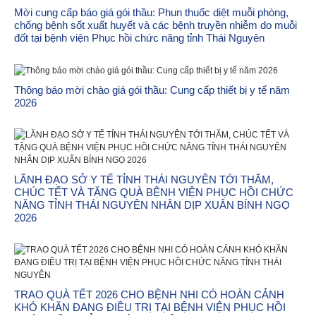
Mời cung cấp báo giá gói thầu: Phun thuốc diệt muỗi phòng,
chống bệnh sốt xuất huyết và các bệnh truyền nhiễm do muỗi
đốt tại bệnh viện Phục hồi chức năng tỉnh Thái Nguyên
Thông báo mời chào giá gói thầu: Cung cấp thiết bị y tế năm
2026
LÃNH ĐẠO SỞ Y TẾ TỈNH THÁI NGUYÊN TỚI THĂM,
CHÚC TẾT VÀ TẶNG QUÀ BỆNH VIỆN PHỤC HỒI CHỨC
NĂNG TỈNH THÁI NGUYÊN NHÂN DỊP XUÂN BÍNH NGỌ
2026
TRAO QUÀ TẾT 2026 CHO BỆNH NHI CÓ HOÀN CẢNH
KHÓ KHĂN ĐANG ĐIỀU TRỊ TẠI BỆNH VIỆN PHỤC HỒI