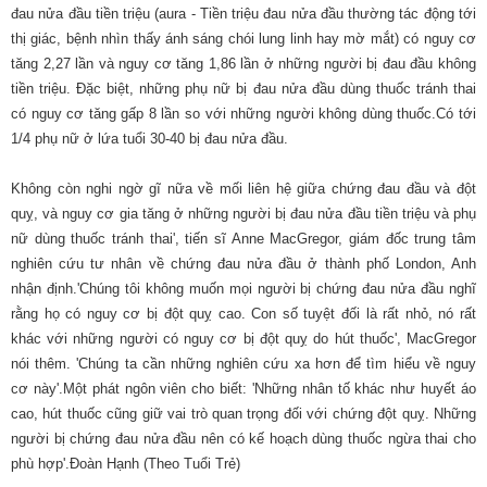
đau nửa đầu tiền triệu (aura - Tiền triệu đau nửa đầu thường tác động tới
thị giác, bệnh nhìn thấy ánh sáng chói lung linh hay mờ mắt) có nguy cơ
tăng 2,27 lần và nguy cơ tăng 1,86 lần ở những người bị đau đầu không
tiền triệu. Đặc biệt, những phụ nữ bị đau nửa đầu dùng thuốc tránh thai
có nguy cơ tăng gấp 8 lần so với những người không dùng thuốc.Có tới
1/4 phụ nữ ở lứa tuổi 30-40 bị đau nửa đầu.
Không còn nghi ngờ gĩ nữa về mối liên hệ giữa chứng đau đầu và đột
quỵ, và nguy cơ gia tăng ở những người bị đau nửa đầu tiền triệu và phụ
nữ dùng thuốc tránh thai', tiến sĩ Anne MacGregor, giám đốc trung tâm
nghiên cứu tư nhân về chứng đau nửa đầu ở thành phố London, Anh
nhận định.'Chúng tôi không muốn mọi người bị chứng đau nửa đầu nghĩ
rằng họ có nguy cơ bị đột quỵ cao. Con số tuyệt đối là rất nhỏ, nó rất
khác với những người có nguy cơ bị đột quỵ do hút thuốc', MacGregor
nói thêm. 'Chúng ta cần những nghiên cứu xa hơn để tìm hiểu về nguy
cơ này'.Một phát ngôn viên cho biết: 'Những nhân tố khác như huyết áo
cao, hút thuốc cũng giữ vai trò quan trọng đối với chứng đột quỵ. Những
người bị chứng đau nửa đầu nên có kế hoạch dùng thuốc ngừa thai cho
phù hợp'.Đoàn Hạnh (Theo Tuổi Trẻ)